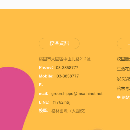
校區資訊
L
桃園市大園區中山北路212號
校園簡
Phone:
03-3858777
生活花
Mobile:
03-3858777
家長須
E-
格林青
mail:
green.hippo@msa.hinet.net
網站
LINE:
@762lhtrj
校區:
格林國際（大園校）